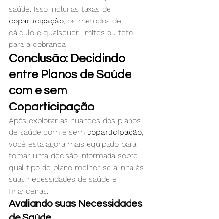
saúde. Isso inclui as taxas de 
coparticipação
, os métodos de 
cálculo e quaisquer limites ou teto 
para a cobrança.
Conclusão: Decidindo 
entre Planos de Saúde 
com e sem 
Coparticipação
Após explorar as nuances dos planos 
de saúde com e sem 
coparticipação
, 
você está agora mais equipado para 
tomar uma decisão informada sobre 
qual tipo de plano melhor se alinha às 
suas necessidades de saúde e 
financeiras.
Avaliando suas Necessidades 
de Saúde