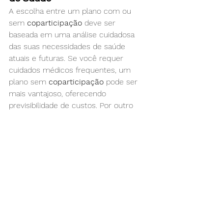
A escolha entre um plano com ou 
sem 
coparticipação
 deve ser 
baseada em uma análise cuidadosa 
das suas necessidades de saúde 
atuais e futuras. Se você requer 
cuidados médicos frequentes, um 
plano sem 
coparticipação
 pode ser 
mais vantajoso, oferecendo 
previsibilidade de custos. Por outro 
lado, se você utiliza serviços de saúde 
esporadicamente, um plano com 
coparticipação
 pode proporcionar 
uma economia significativa.
Considerações Financeiras
Além das suas necessidades de 
saúde, as implicações financeiras são 
igualmente importantes. Planos com 
coparticipação
 geralmente oferecem 